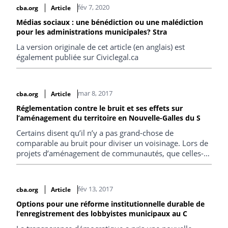
fév 7, 2020
cba.org
Article
Médias sociaux : une bénédiction ou une malédiction
pour les administrations municipales? Stra
La version originale de cet article (en anglais) est
également publiée sur Civiclegal.ca
mar 8, 2017
cba.org
Article
Réglementation contre le bruit et ses effets sur
l’aménagement du territoire en Nouvelle-Galles du S
Certains disent qu’il n’y a pas grand-chose de
comparable au bruit pour diviser un voisinage. Lors de
projets d’aménagement de communautés, que celles-ci
soient nouvelles ou anciennes, il est fréquemment
question d’utilisateurs sensibles et de l’interaction entre
les utilisations proposées.
fév 13, 2017
cba.org
Article
Options pour une réforme institutionnelle durable de
l’enregistrement des lobbyistes municipaux au C