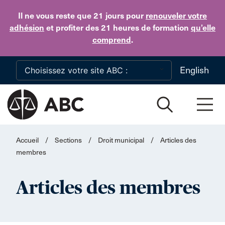
Skip to main content
Il ne vous reste que 21 jours
pour
renouveler votre
adhésion
et profiter des 21 heures de formation
qu’elle
comprend
.
English
Accueil
/
Sections
/
Droit municipal
/
Articles des
membres
Articles des membres