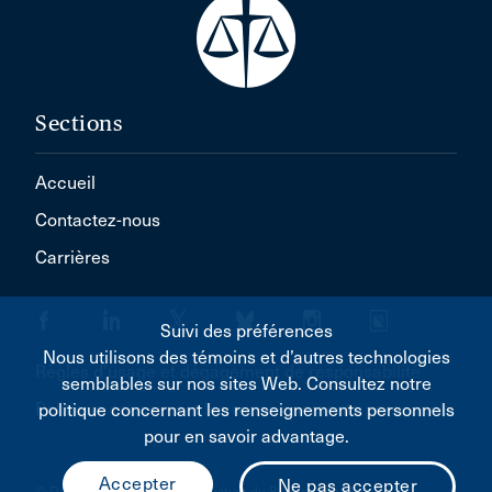
Sections
Accueil
Contactez-nous
Carrières
Suivi des préférences
Nous utilisons des témoins et d’autres technologies
Règles d'usage et dégagement de responsabilité
semblables sur nos sites Web. Consultez notre
Politique concernant les renseignements personnels
politique concernant les renseignements personnels
pour en savoir advantage.
© Droit d'auteur 2026 L'Association du Barreau canadien