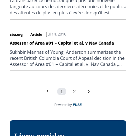
La transparence démocratique a pris une nouvelle
tangente au cours des dernières décennies et le public a
des attentes de plus en plus élevées lorsqu’il est
question de son droit à l’information, et de la reddition
de compte. Cette transparence englobe la
règlementation des lobbyistes exerçant dans les
jui 14, 2016
cba.org
Article
sphères de la gouvernance les plus élevées. Cette vague
de réforme, qui continue de croître, touche maintenant
Assessor of Area #01 – Capital et al. v Nav Canada
aussi les administrations municipales.
Sukhbir Manhas of Young, Anderson summarizes the
recent British Columbia Court of Appeal decision in the
Assessor of Area #01 – Capital et al. v. Nav Canada ,
which he says represents a significant victory for local
government in relation to the assessment of land and
improvements.
1
2
Powered by
FUSE