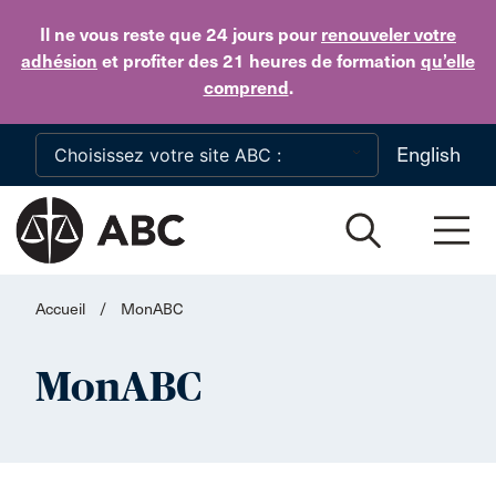
Skip to main content
Il ne vous reste que 24 jours
pour
renouveler votre
adhésion
et profiter des 21 heures de formation
qu’elle
comprend
.
English
Accueil
/
MonABC
MonABC