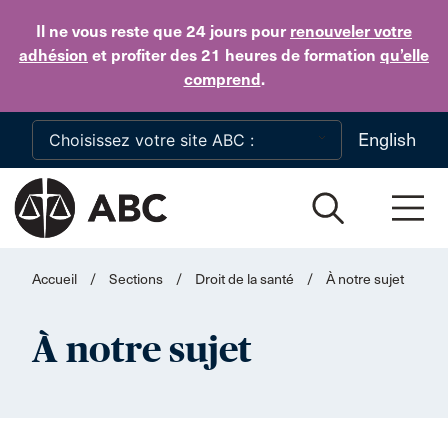
Skip to main content
Il ne vous reste que 24 jours
pour
renouveler votre
adhésion
et profiter des 21 heures de formation
qu’elle
comprend
.
English
Accueil
/
Sections
/
Droit de la santé
/
À notre sujet
À notre sujet