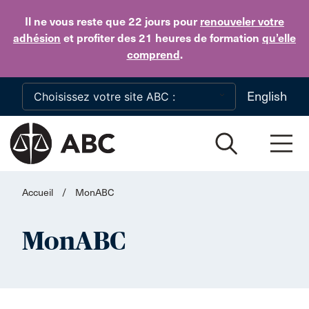
Skip to main content
Il ne vous reste que 22 jours
pour
renouveler votre
adhésion
et profiter des 21 heures de formation
qu’elle
comprend
.
English
Accueil
/
MonABC
MonABC