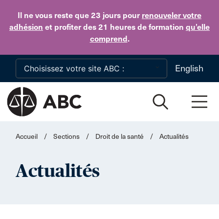
Skip to main content
Il ne vous reste que 23 jours
pour
renouveler votre
adhésion
et profiter des 21 heures de formation
qu’elle
comprend
.
English
Accueil
/
Sections
/
Droit de la santé
/
Actualités
Actualités