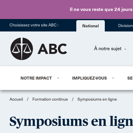
Il ne vous reste que 24 jours
Choisissez votre site ABC :
National
Divisio
À notre sujet
NOTRE IMPACT
IMPLIQUEZ-VOUS
SE
Accueil
/
Formation continue
/
Symposiums en ligne
Symposiums en lig