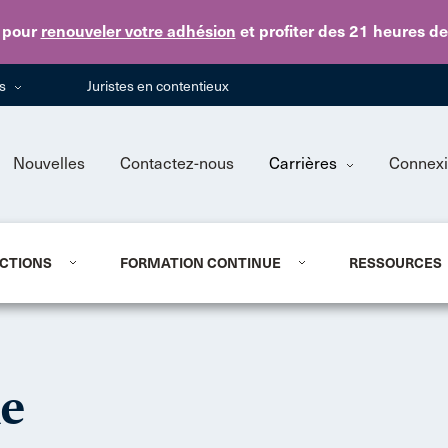
Skip to main content
pour
renouveler votre adhésion
et profiter des 21 heures d
ns
Juristes en contentieux
Nouvelles
Contactez-nous
Carrières
Connex
CTIONS
FORMATION CONTINUE
RESSOURCES
ne