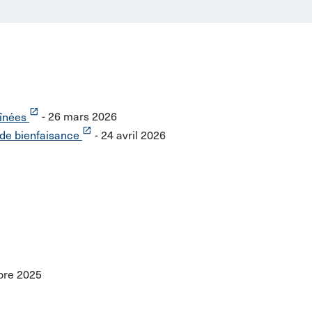
launch
aînées
- 26 mars 2026
launch
 de bienfaisance
- 24 avril 2026
bre 2025