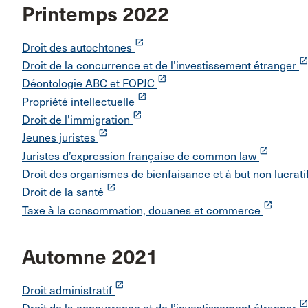
Printemps 2022
launch
Droit des autochtones
launc
Droit de la concurrence et de l’investissement étranger
launch
Déontologie ABC et FOPJC
launch
Propriété intellectuelle
launch
Droit de l'immigration
launch
Jeunes juristes
launch
Juristes d’expression française de common law
Droit des organismes de bienfaisance et à but non lucrati
launch
Droit de la santé
launch
Taxe à la consommation, douanes et commerce
Automne 2021
launch
Droit administratif
launc