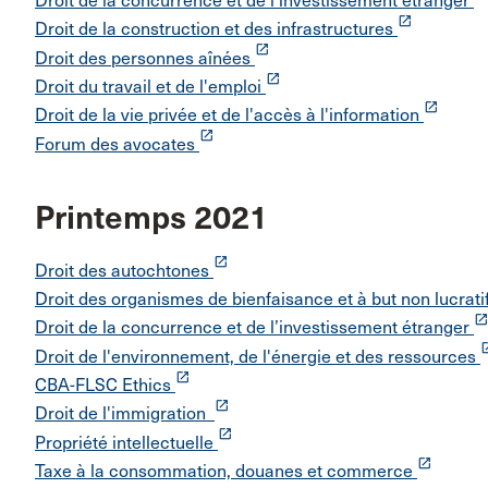
Droit de la concurrence et de l’investissement étranger
launch
Droit de la construction et des infrastructures
launch
Droit des personnes aînées
launch
Droit du travail et de l'emploi
launch
Droit de la vie privée et de l'accès à l'information
launch
Forum des avocates
Printemps 2021
launch
Droit des autochtones
Droit des organismes de bienfaisance et à but non lucrati
launc
Droit de la concurrence et de l’investissement étranger
lau
Droit de l'environnement, de l'énergie et des ressources
launch
CBA-FLSC Ethics
launch
Droit de l'immigration
launch
Propriété intellectuelle
launch
Taxe à la consommation, douanes et commerce