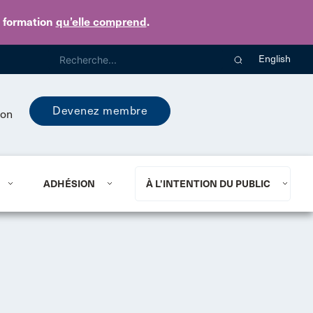
e formation
qu’elle comprend
.
English
Devenez membre
ion
ADHÉSION
À L’INTENTION DU PUBLIC