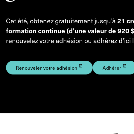
Cet été, obtenez gratuitement jusqu’à
21 cr
formation continue (d’une valeur de 920 
renouvelez votre adhésion ou adhérez d’ici l
launch
launch
Renouveler votre adhésion
Adhérer