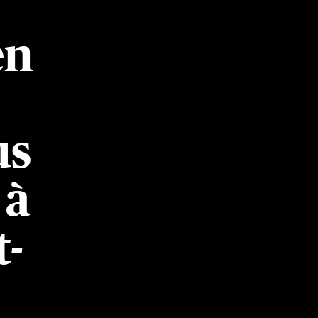
en
us
 à
t-