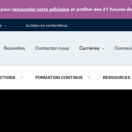
Skip to main content
pour
renouveler votre adhésion
et profiter des 21 heures d
ns
Juristes en contentieux
Nouvelles
Contactez-nous
Carrières
Connex
CTIONS
FORMATION CONTINUE
RESSOURCES