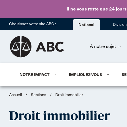
Il ne vous reste que 24 jours
Choisissez votre site ABC :
National
Divisio
À notre sujet
NOTRE IMPACT
IMPLIQUEZ-VOUS
SE
Accueil
/
Sections
/
Droit immobilier
Droit immobilier