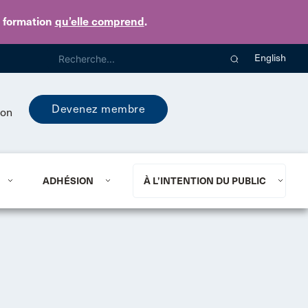
e formation
qu’elle comprend
.
English
Devenez membre
ion
ADHÉSION
À L’INTENTION DU PUBLIC