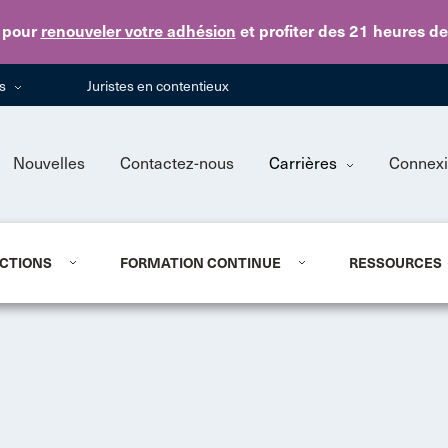
Skip to main content
pour
renouveler votre adhésion
et profiter des 21 heures d
ns
Juristes en contentieux
Nouvelles
Contactez-nous
Carrières
Connex
CTIONS
FORMATION CONTINUE
RESSOURCES