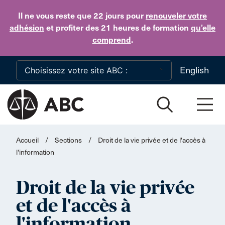
Skip to main content
Il ne vous reste que 22 jours
pour
renouveler votre
adhésion
et profiter des 21 heures de formation
qu’elle
comprend
.
English
Accueil
/
Sections
/
Droit de la vie privée et de l'accès à
l'information
Droit de la vie privée
et de l'accès à
l'information