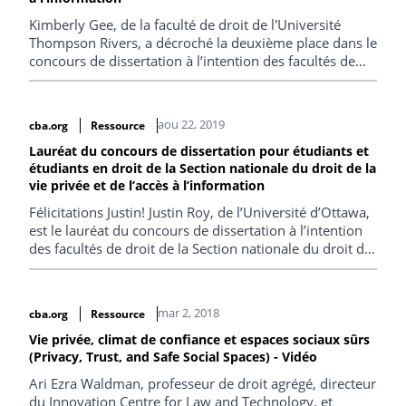
Kimberly Gee, de la faculté de droit de l'Université
Thompson Rivers, a décroché la deuxième place dans le
concours de dissertation à l’intention des facultés de
droit de la Section nationale du droit de la vie privée et
de l’accès à l’information de l’ABC. (disponible
uniquement en anglais).
aou 22, 2019
cba.org
Ressource
Lauréat du concours de dissertation pour étudiants et
étudiants en droit de la Section nationale du droit de la
vie privée et de l’accès à l’information
Félicitations Justin! Justin Roy, de l’Université d’Ottawa,
est le lauréat du concours de dissertation à l’intention
des facultés de droit de la Section nationale du droit de
la vie privée et de l’accès à l’information de l’ABC grâce
à sa dissertation intitulée « Unstoppable Search Meets
Immovable Expectation of Privacy: Resolving Charter
mar 2, 2018
cba.org
Ressource
Tensions in Digital Device Searches at the Border »
(disponible uniquement en anglais).
Vie privée, climat de confiance et espaces sociaux sûrs
(Privacy, Trust, and Safe Social Spaces) - Vidéo
Ari Ezra Waldman, professeur de droit agrégé, directeur
du Innovation Centre for Law and Technology, et