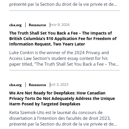
présenté par la Section du droit de la vie privée et de
l’accès à l’information. (uniquement en anglais)
nov 8, 2024
cba.org
Ressource
The Truth Shall Set You Back a Fee – The Impacts of
British Columbia’s $10 Application Fee for Freedom of
Information Request, Two Years Later
Luke Conkin is the winner of the 2024 Privacy and
Access Law Section's student essay contest for his
paper titled, "The Truth Shall Set You Back a Fee – The
Impacts of British Columbia’s $10 Application Fee for
Freedom of Information Request, Two Years Later".
oct 3, 2023
cba.org
Ressource
We Are Not Ready for Deepfakes: How Canadian
Privacy Torts Do Not Adequately Address the Unique
Harm Posed by Targeted Deepfakes
Keita Szemok-Uto est le lauréat du concours de
dissertation à l’intention des facultés de droit 2023,
présenté par la Section du droit de la vie privée et de