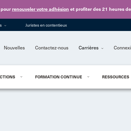
Skip to main content
pour
renouveler votre adhésion
et profiter des 21 heures d
ns
Juristes en contentieux
Nouvelles
Contactez-nous
Carrières
Connex
CTIONS
FORMATION CONTINUE
RESSOURCES