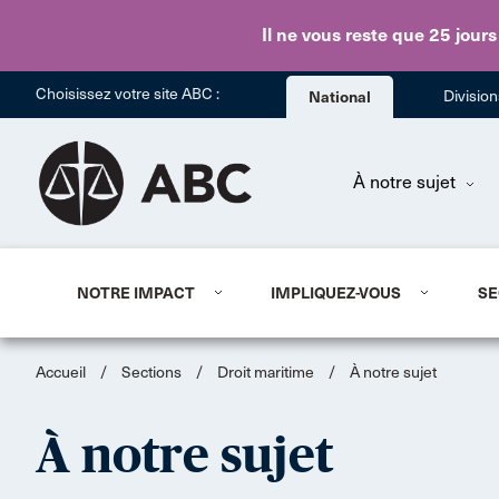
Il ne vous reste que 25 jours
Choisissez votre site ABC :
National
Divisio
À notre sujet
NOTRE IMPACT
IMPLIQUEZ-VOUS
SE
Accueil
/
Sections
/
Droit maritime
/
À notre sujet
À notre sujet