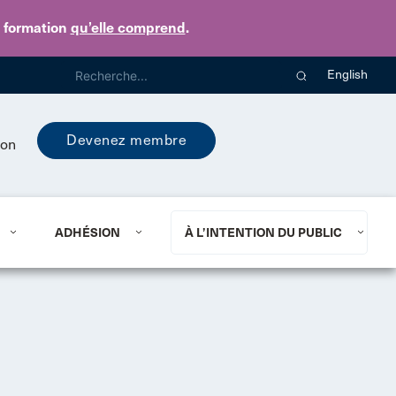
e formation
qu’elle comprend
.
English
Devenez membre
ion
ADHÉSION
À L’INTENTION DU PUBLIC