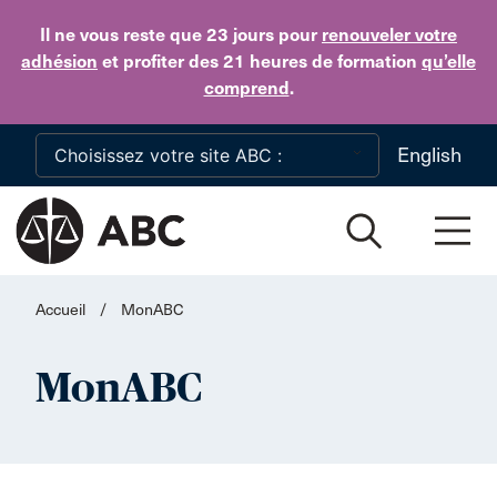
Skip to main content
Il ne vous reste que 23 jours
pour
renouveler votre
adhésion
et profiter des 21 heures de formation
qu’elle
comprend
.
English
Accueil
/
MonABC
MonABC