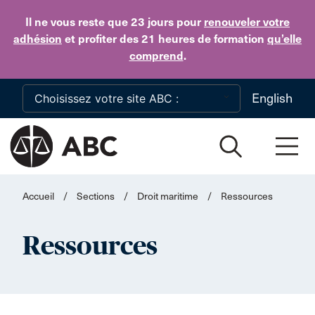
Skip to main content
Il ne vous reste que 23 jours
pour
renouveler votre
adhésion
et profiter des 21 heures de formation
qu’elle
comprend
.
English
Accueil
/
Sections
/
Droit maritime
/
Ressources
Ressources