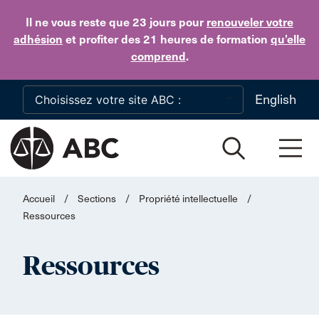
Skip to main content
Il ne vous reste que 23 jours
pour
renouveler votre
adhésion
et profiter des 21 heures de formation
qu’elle
comprend
.
English
Accueil
/
Sections
/
Propriété intellectuelle
/
Ressources
Ressources