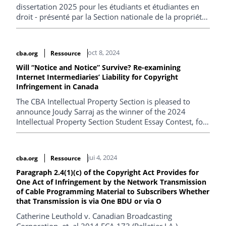
dissertation 2025 pour les étudiants et étudiantes en
droit - présenté par la Section nationale de la propriété
intellectuelle de l’ABC . ( uniquement en anglais)
oct 8, 2024
cba.org
Ressource
Will “Notice and Notice” Survive? Re-examining
Internet Intermediaries’ Liability for Copyright
Infringement in Canada
The CBA Intellectual Property Section is pleased to
announce Joudy Sarraj as the winner of the 2024
Intellectual Property Section Student Essay Contest, for
her paper entitled "Will “Notice and Notice” Survive? Re-
examining Internet Intermediaries’ Liability for
Copyright Infringement in Canada".
jui 4, 2024
cba.org
Ressource
Paragraph 2.4(1)(c) of the Copyright Act Provides for
One Act of Infringement by the Network Transmission
of Cable Programming Material to Subscribers Whether
that Transmission is via One BDU or via O
Catherine Leuthold v. Canadian Broadcasting
Corporation, et. al 2014 FCA 173 (Pelletier J.A.)