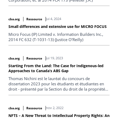
jui 4, 2024
cba.org
Ressource
Small differences and extensive use for MICRO FOCUS
Micro Focus (IP) Limited v. Information Builders Inc.,
2014 FC 632 (T-1031-13) (Justice O’Reilly)
jui 19, 2023
cba.org
Ressource
Starting From the Land: The Case for Indigenous-led
Approaches to Canada’s ABS Gap
Thomas Nichini est le lauréat du concours de
dissertation 2023 pour les étudiants et étudiantes en
droit - présenté par la Section du droit de la propriété
intellectuelle de l'ABC. (uniquement en anglais)
nov 2, 2022
cba.org
Ressource
NFTS – A New Threat to Intellectual Property Rights: An