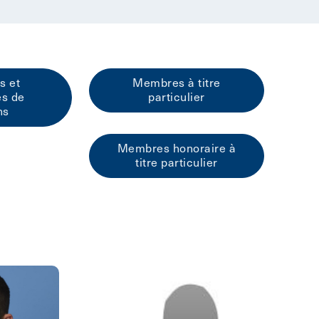
s et
Membres à titre
es de
particulier
ns
Membres honoraire à
titre particulier