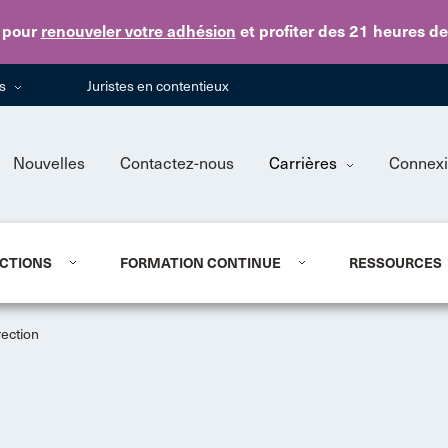
Skip to main content
pour
renouveler votre adhésion
et profiter des 21 heures d
ns
Juristes en contentieux
Nouvelles
Contactez-nous
Carrières
Connex
CTIONS
FORMATION CONTINUE
RESSOURCES
rection