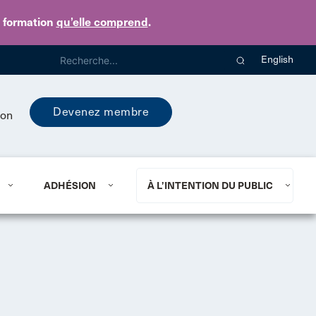
e formation
qu’elle comprend
.
English
Devenez membre
ion
ADHÉSION
À L’INTENTION DU PUBLIC