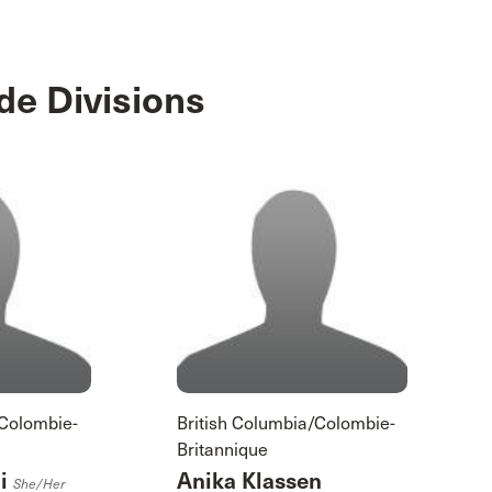
de Divisions
/Colombie-
British Columbia/Colombie-
Britannique
ji
Anika Klassen
She/her