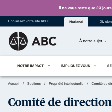
Il ne vous reste que 23 jours
Choisissez votre site ABC :
National
Divisio
À notre sujet
NOTRE IMPACT
IMPLIQUEZ-VOUS
SE
Accueil
/
Sections
/
Propriété intellectuelle
/
Comité de di
Comité de direction