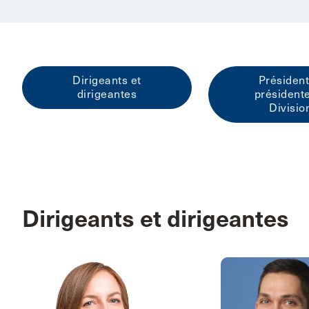
Dirigeants et
Président
dirigeantes
président
Divisio
Dirigeants et dirigeantes