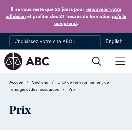
Skip to main content
Il ne vous reste que 23 jours
pour
renouveler votre
adhésion
et profiter des 21 heures de formation
qu’elle
comprend
.
English
Accueil
/
Sections
/
Droit de l'environnement, de
l'énergie et des ressources
/
Prix
Prix