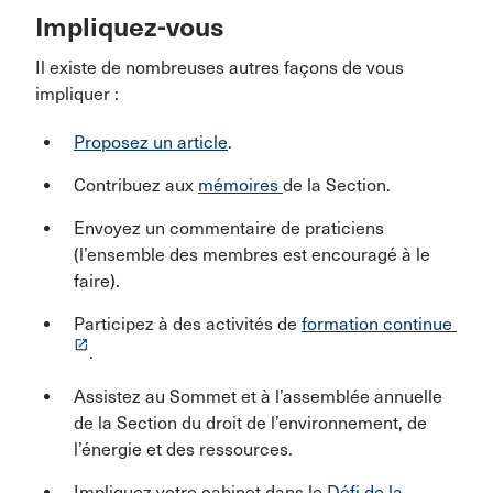
Impliquez-vous
Il existe de nombreuses autres façons de vous
impliquer :
Proposez un article
.
Contribuez aux
mémoires
de la Section.
Envoyez un commentaire de praticiens
(l’ensemble des membres est encouragé à le
faire).
Participez à des activités de
formation continue
launch
.
Assistez au Sommet et à l’assemblée annuelle
de la Section du droit de l’environnement, de
l’énergie et des ressources.
Impliquez votre cabinet dans le
Défi de la