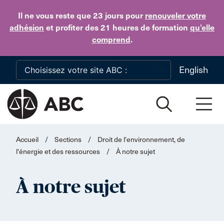
Skip to main content
Il ne vous reste que 23 jours
pour
renouveler votre
adhésion
et profiter des 21 heures de formation
qu’elle
comprend
.
English
Accueil
/
Sections
/
Droit de l'environnement, de
l'énergie et des ressources
/
À notre sujet
À notre sujet