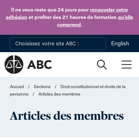
Skip to main content
Il ne vous reste que 24 jours
pour
renouveler votre
adhésion
et profiter des 21 heures de formation
qu’elle
comprend
.
English
Accueil
/
Sections
/
Droit constitutionnel et droits de la
personne
/
Articles des membres
Articles des membres