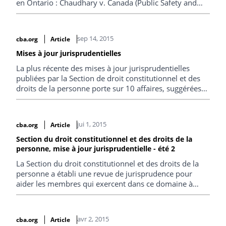
en Ontario : Chaudhary v. Canada (Public Safety and
Emergency Preparedness) émanant de la Cour d’appel
de l’Ontario, ainsi que R v. Vu et Eidoo v. Infineon
Technologies AG , deux affaires tranchées par la Cour
sep 14, 2015
cba.org
Article
supérieure de justice de cette province.
Mises à jour jurisprudentielles
La plus récente des mises à jour jurisprudentielles
publiées par la Section de droit constitutionnel et des
droits de la personne porte sur 10 affaires, suggérées
par des membres de tout le pays, ayant des facettes de
droit constitutionnel ou de droits de la personne.
jui 1, 2015
cba.org
Article
Section du droit constitutionnel et des droits de la
personne, mise à jour jurisprudentielle - été 2
La Section du droit constitutionnel et des droits de la
personne a établi une revue de jurisprudence pour
aider les membres qui exercent dans ce domaine à
demeurer au fait des évolutions du droit au Canada.
avr 2, 2015
cba.org
Article