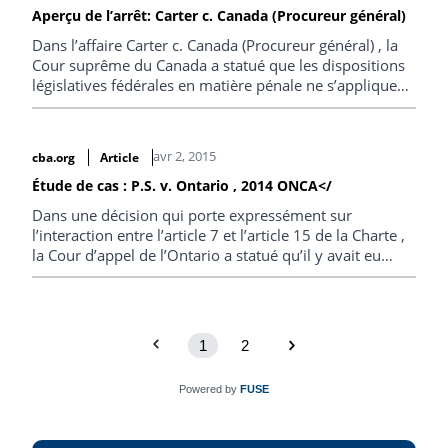
Aperçu de l’arrêt: Carter c. Canada (Procureur général)
Dans l’affaire Carter c. Canada (Procureur général) , la
Cour suprême du Canada a statué que les dispositions
législatives fédérales en matière pénale ne s’appliquent
pas dans le cadre de l’aide médicale à la mort.
avr 2, 2015
cba.org
Article
Étude de cas : P.S. v. Ontario , 2014 ONCA</
Dans une décision qui porte expressément sur
l’interaction entre l’article 7 et l’article 15 de la Charte ,
la Cour d’appel de l’Ontario a statué qu’il y avait eu
violation de ces articles et que celle-ci n’était pas
justifiée en vertu…
1
2
Powered by
FUSE