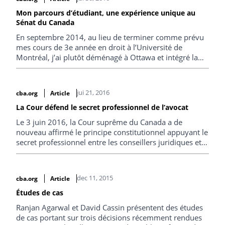
centenaire de la Cour suprême du Canada.
Mon parcours d’étudiant, une expérience unique au
Sénat du Canada
En septembre 2014, au lieu de terminer comme prévu
mes cours de 3e année en droit à l’Université de
Montréal, j’ai plutôt déménagé à Ottawa et intégré la
Faculté de droit civil de l’Université d’Ottawa.
jui 21, 2016
cba.org
Article
La Cour défend le secret professionnel de l’avocat
Le 3 juin 2016, la Cour suprême du Canada a de
nouveau affirmé le principe constitutionnel appuyant le
secret professionnel entre les conseillers juridiques et
leurs clients.
dec 11, 2015
cba.org
Article
Études de cas
Ranjan Agarwal et David Cassin présentent des études
de cas portant sur trois décisions récemment rendues