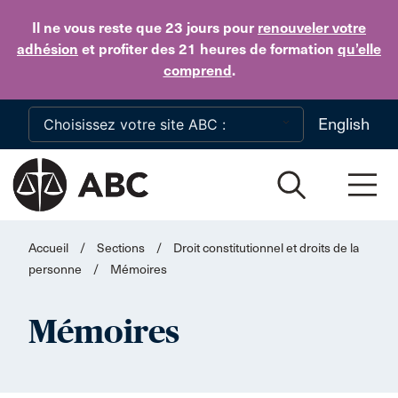
Skip to main content
Il ne vous reste que 23 jours
pour
renouveler votre
adhésion
et profiter des 21 heures de formation
qu’elle
comprend
.
English
Accueil
/
Sections
/
Droit constitutionnel et droits de la
personne
/
Mémoires
Mémoires