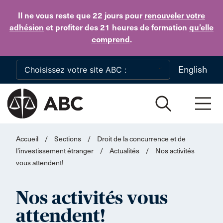
Skip to main content
Il ne vous reste que 22 jours
pour
renouveler votre
adhésion
et profiter des 21 heures de formation
qu’elle
comprend
.
English
Accueil
/
Sections
/
Droit de la concurrence et de
l’investissement étranger
/
Actualités
/
Nos activités
vous attendent!
Nos activités vous
attendent!