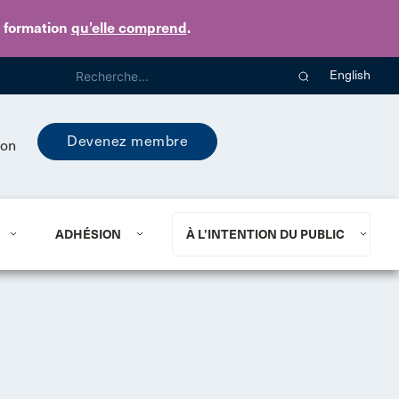
e formation
qu’elle comprend
.
English
Devenez membre
ion
ADHÉSION
À L’INTENTION DU PUBLIC