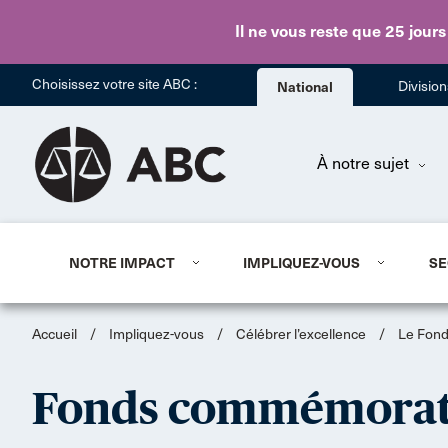
Il ne vous reste que 25 jours
Choisissez votre site ABC :
National
Divisio
À notre sujet
NOTRE IMPACT
IMPLIQUEZ-VOUS
SE
Accueil
/
Impliquez-vous
/
Célébrer l’excellence
/
Le Fond
Fonds commémorati