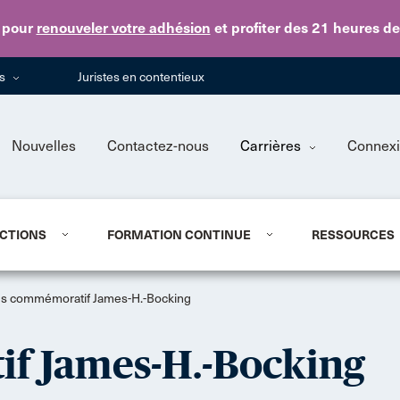
Skip to main content
pour
renouveler votre adhésion
et profiter des 21 heures d
ns
Juristes en contentieux
Nouvelles
Contactez-nous
Carrières
Connex
CTIONS
FORMATION CONTINUE
RESSOURCES
s commémoratif James-H.-Bocking
f James-H.-Bocking