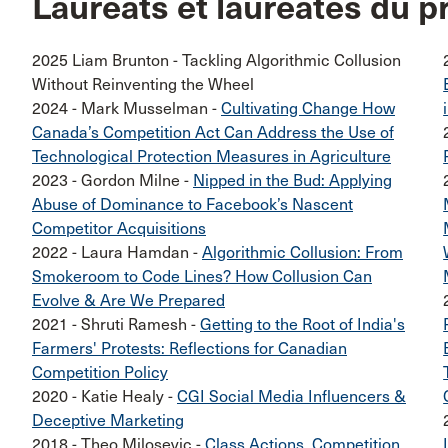
Lauréats et lauréates du pr
2025 Liam Brunton - Tackling Algorithmic Collusion
Without Reinventing the Wheel
2024 - Mark Musselman -
Cultivating Change How
Canada’s Competition Act Can Address the Use of
Technological Protection Measures in Agriculture
2023 - Gordon Milne -
Nipped in the Bud: Applying
Abuse of Dominance to Facebook’s Nascent
Competitor Acquisitions
2022 - Laura Hamdan -
Algorithmic Collusion: From
Smokeroom to Code Lines? How Collusion Can
Evolve & Are We Prepared
2021 - Shruti Ramesh -
Getting to the Root of India's
Farmers' Protests: Reflections for Canadian
Competition Policy
2020 - Katie Healy -
CGI Social Media Influencers &
Deceptive Marketing
2018 - Theo Milosevic -
Class Actions, Competition