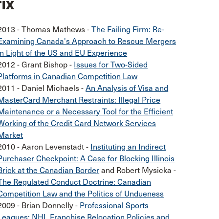
ix
2013 - Thomas Mathews -
The Failing Firm: Re-
Examining Canada's Approach to Rescue Mergers
in Light of the US and EU Experience
2012 - Grant Bishop -
Issues for Two-Sided
Platforms in Canadian Competition Law
2011 - Daniel Michaels -
An Analysis of Visa and
MasterCard Merchant Restraints: Illegal Price
Maintenance or a Necessary Tool for the Efficient
Working of the Credit Card Network Services
Market
2010 - Aaron Levenstadt -
Instituting an Indirect
Purchaser Checkpoint: A Case for Blocking Illinois
Brick at the Canadian Border
and Robert Mysicka -
The Regulated Conduct Doctrine: Canadian
Competition Law and the Politics of Undueness
2009 - Brian Donnelly -
Professional Sports
Leagues: NHL Franchise Relocation Policies and