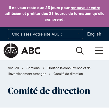
Skip to main content
Il ne vous reste que 25 jours
pour
renouveler votre
adhésion
et profiter des 21 heures de formation
qu’elle
comprend
.
English
Accueil
/
Sections
/
Droit de la concurrence et de
l’investissement étranger
/
Comité de direction
Comité de direction