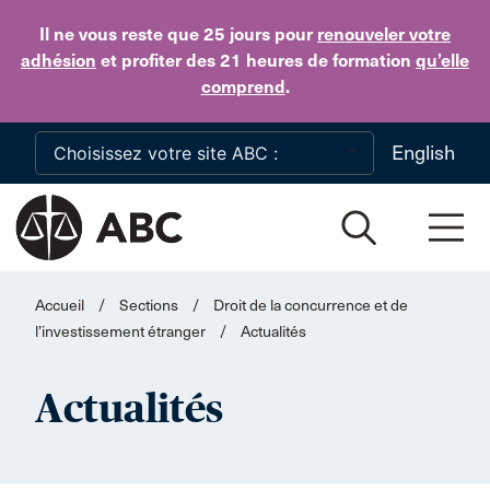
Skip to main content
Il ne vous reste que 25 jours
pour
renouveler votre
adhésion
et profiter des 21 heures de formation
qu’elle
comprend
.
English
Accueil
/
Sections
/
Droit de la concurrence et de
l’investissement étranger
/
Actualités
Actualités