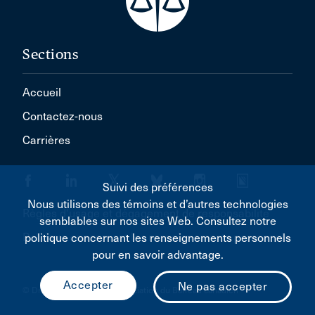
Sections
Accueil
Contactez-nous
Carrières
Suivi des préférences
Nous utilisons des témoins et d’autres technologies
Règles d'usage et dégagement de responsabilité
semblables sur nos sites Web. Consultez notre
Politique concernant les renseignements personnels
politique concernant les renseignements personnels
pour en savoir advantage.
© Droit d'auteur 2026 L'Association du Barreau canadien