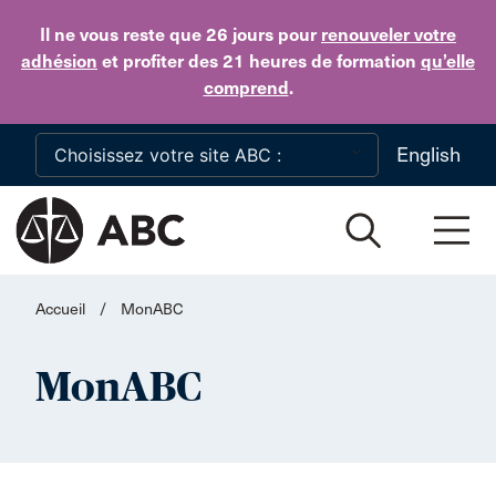
Skip to main content
Il ne vous reste que 26 jours
pour
renouveler votre
adhésion
et profiter des 21 heures de formation
qu’elle
comprend
.
English
Accueil
/
MonABC
MonABC