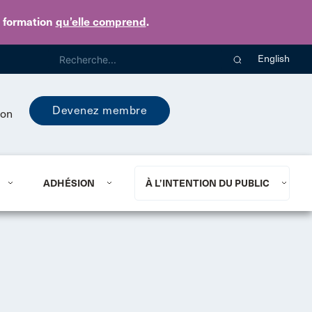
e formation
qu’elle comprend
.
English
Devenez membre
ion
ADHÉSION
À L’INTENTION DU PUBLIC