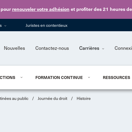
Skip to main content
pour
renouveler votre adhésion
et profiter des 21 heures d
ns
Juristes en contentieux
Nouvelles
Contactez-nous
Carrières
Connex
CTIONS
FORMATION CONTINUE
RESSOURCES
tinées au public
/
Journée du droit
/
Histoire