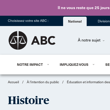
Il ne vous reste que 25 jours
Choisissez votre site ABC :
National
Divisio
À notre sujet
NOTRE IMPACT
IMPLIQUEZ-VOUS
SE
Accueil
/
À l’intention du public
/
Éducation et information des
Histoire