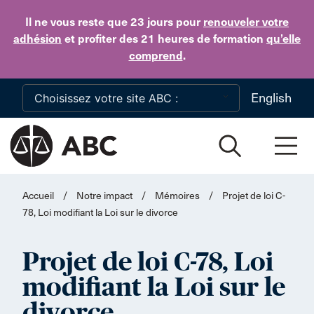
Skip to main content
Il ne vous reste que 23 jours
pour
renouveler votre
adhésion
et profiter des 21 heures de formation
qu’elle
comprend
.
English
Accueil
/
Notre impact
/
Mémoires
/
Projet de loi C-
78, Loi modifiant la Loi sur le divorce
Projet de loi C-78, Loi
modifiant la Loi sur le
divorce