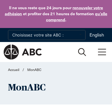
Skip to main content
Il ne vous reste que 24 jours
pour
renouveler votre
adhésion
et profiter des 21 heures de formation
qu’elle
comprend
.
English
Accueil
/
MonABC
MonABC