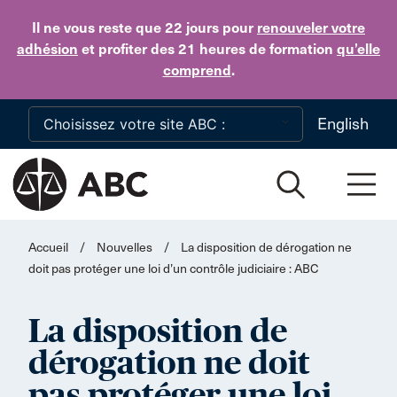
Skip to main content
Il ne vous reste que 22 jours
pour
renouveler votre
adhésion
et profiter des 21 heures de formation
qu’elle
comprend
.
English
Accueil
/
Nouvelles
/
La disposition de dérogation ne
doit pas protéger une loi d’un contrôle judiciaire : ABC
La disposition de
dérogation ne doit
pas protéger une loi