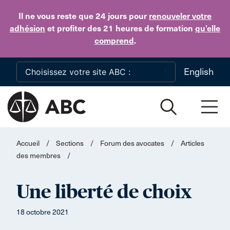
Skip to main content
Il ne vous reste que 24 jours
pour
renouveler votre
adhésion
et profiter des 21 heures de formation
qu’elle
comprend
.
English
Accueil
/
Sections
/
Forum des avocates
/
Articles
des membres
/
Une liberté de choix
18 octobre 2021