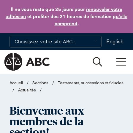
Skip to main content
Il ne vous reste que 25 jours
pour
renouveler votre
adhésion
et profiter des 21 heures de formation
qu’elle
comprend
.
English
Accueil
/
Sections
/
Testaments, successions et fiducies
/
Actualités
/
Bienvenue aux
membres de la
section!