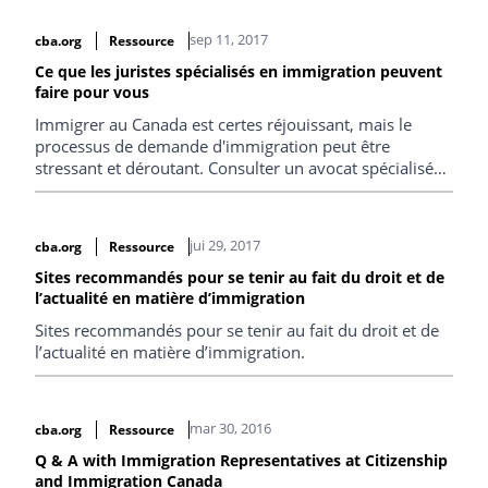
sep 11, 2017
cba.org
Ressource
Ce que les juristes spécialisés en immigration peuvent
faire pour vous
Immigrer au Canada est certes réjouissant, mais le
processus de demande d'immigration peut être
stressant et déroutant. Consulter un avocat spécialisé
en droit de l’immigration peut vous aider non
seulement à mener à bien une demande, mais aussi à
éviter les retards inutiles, les délais de traitement trop
jui 29, 2017
cba.org
Ressource
longs, les refus, voire même l’expulsion du Canada.
Sites recommandés pour se tenir au fait du droit et de
l’actualité en matière d’immigration
Sites recommandés pour se tenir au fait du droit et de
l’actualité en matière d’immigration.
mar 30, 2016
cba.org
Ressource
Q & A with Immigration Representatives at Citizenship
and Immigration Canada