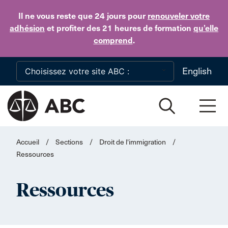
Skip to main content
Il ne vous reste que 24 jours
pour
renouveler votre
adhésion
et profiter des 21 heures de formation
qu’elle
comprend
.
English
Accueil
/
Sections
/
Droit de l'immigration
/
Ressources
Ressources