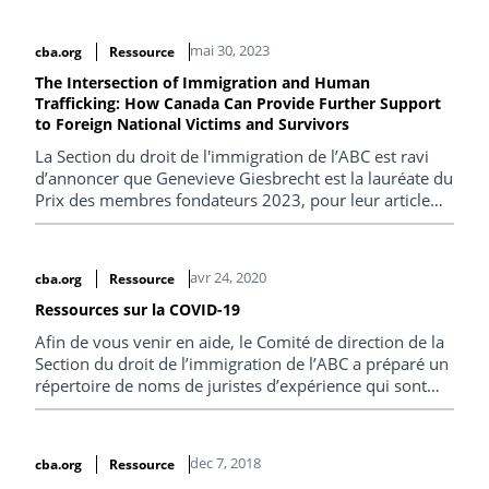
mai 30, 2023
cba.org
Ressource
The Intersection of Immigration and Human
Trafficking: How Canada Can Provide Further Support
to Foreign National Victims and Survivors
La Section du droit de l'immigration de l’ABC est ravi
d’annoncer que Genevieve Giesbrecht est la lauréate du
Prix des membres fondateurs 2023, pour leur article
intitulé « The Intersection of Immigration and Human
Trafficking: How Canada Can Provide Further Support
to Foreign National Victims and Survivors » (en anglais
avr 24, 2020
cba.org
Ressource
seulement).
Ressources sur la COVID-19
Afin de vous venir en aide, le Comité de direction de la
Section du droit de l’immigration de l’ABC a préparé un
répertoire de noms de juristes d’expérience qui sont
prêts à parler au téléphone de 15 à 20 minutes avec les
membres de la section qui cherchent de l’appui.
dec 7, 2018
cba.org
Ressource