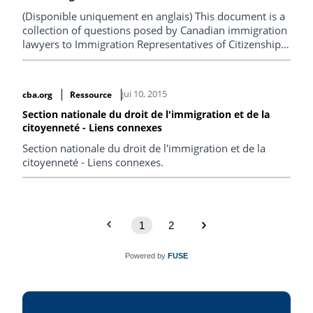
(Disponible uniquement en anglais) This document is a
collection of questions posed by Canadian immigration
lawyers to Immigration Representatives of Citizenship
and Immigration Canada and the responses received
regarding a variety of immigration issues. The
collection was gathered by canvassing immigration
jui 10, 2015
cba.org
Ressource
lawyers through the CBA Immigration Section Listserv
in February 2016, and is presented here verbatim.
Section nationale du droit de l'immigration et de la
citoyenneté - Liens connexes
Section nationale du droit de l'immigration et de la
citoyenneté - Liens connexes.
1
2
Powered by
FUSE