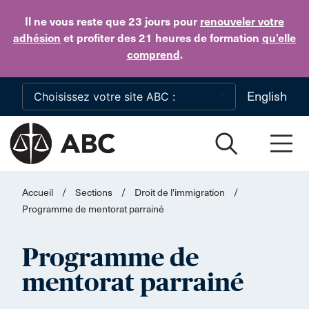
Skip to main content
Il ne vous reste que 23 jours
pour
renouveler votre
adhésion
et profiter des 21 heures de formation
qu’elle
comprend
.
English
Accueil
/
Sections
/
Droit de l'immigration
/
Programme de mentorat parrainé
Programme de
mentorat parrainé