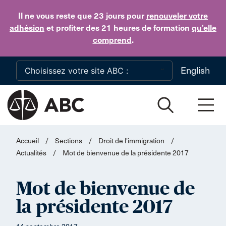
Skip to main content
Il ne vous reste que 23 jours
pour
renouveler votre
adhésion
et profiter des 21 heures de formation
qu’elle
comprend
.
English
Accueil
/
Sections
/
Droit de l'immigration
/
Actualités
/
Mot de bienvenue de la présidente 2017
Mot de bienvenue de
la présidente 2017