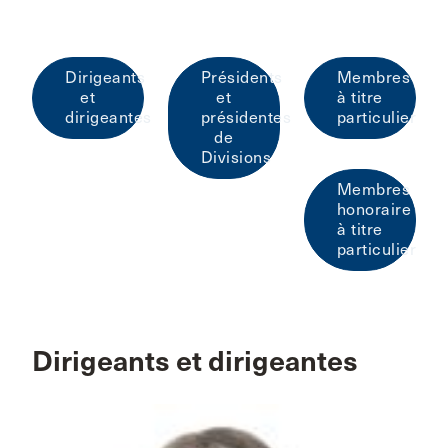
Dirigeants
Présidents
Membres
et
et
à titre
dirigeantes
présidentes
particulier
de
Divisions
Membres
honoraire
à titre
particulier
Dirigeants et dirigeantes