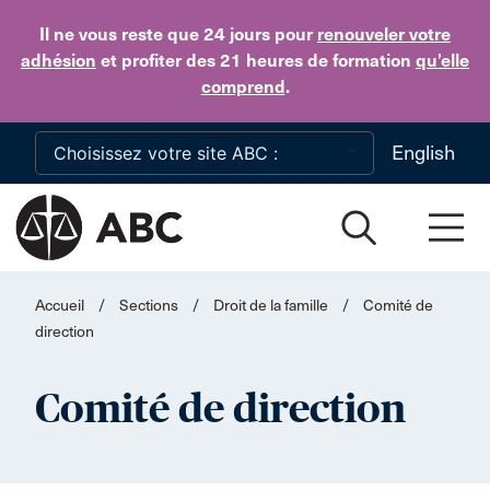
Skip to main content
Il ne vous reste que 24 jours
pour
renouveler votre
adhésion
et profiter des 21 heures de formation
qu’elle
comprend
.
English
Accueil
/
Sections
/
Droit de la famille
/
Comité de
direction
Comité de direction