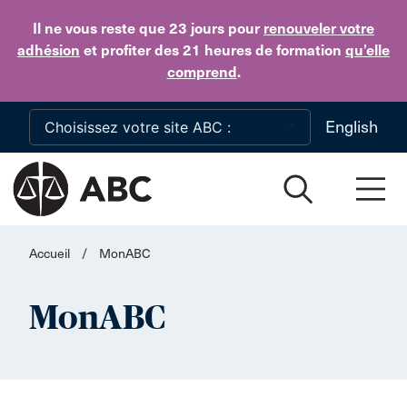
Skip to main content
Il ne vous reste que 23 jours
pour
renouveler votre
adhésion
et profiter des 21 heures de formation
qu’elle
comprend
.
English
Accueil
/
MonABC
MonABC