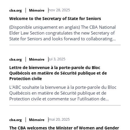
contradiction avec la Loi d’interprétation. La
modification rétroactive de cette définition soulève de
nov 28, 2025
cba.org
Mémoire
sérieuses préoccupations quant au respect de la
primauté du droit. Cette modification validerait une
Welcome to the Secretary of State for Seniors
erreur de longue date du gouvernement fédéral et
(Disponible uniquement en anglais) The CBA National
éliminerait les revendications juridiques en cours des
Elder Law Section congratulates the new Secretary of
vétérans vulnérables qui souhaitent obtenir l’indemnité
State for Seniors and looks forward to collaborating
lié aux soins de longue durée.
with the Secretary to advance the government’s
priorities for older Canadians.
jui 3, 2025
cba.org
Mémoire
Lettre de bienvenue à la porte-parole du Bloc
Québécois en matière de Sécurité publique et de
Protection civile
L'ABC souhaite la bienvenue à la porte-parole du Bloc
Québécois en matière de Sécurité publique et de
Protection civile et commente sur l’utilisation de
technologies en contexte migratoire et sur les
conditions de détention des migrants.
mai 20, 2025
cba.org
Mémoire
The CBA welcomes the Minister of Women and Gender