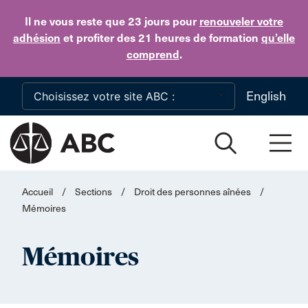
Skip to main content
Il ne vous reste que 23 jours
pour
renouveler votre
adhésion
et profiter des 21 heures de formation
qu’elle
comprend
.
English
Accueil
/
Sections
/
Droit des personnes aînées
/
Mémoires
Mémoires