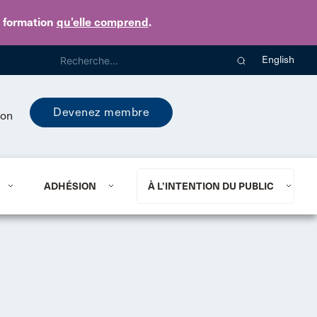
e formation
qu’elle comprend
.
English
Devenez membre
ion
ADHÉSION
À L’INTENTION DU PUBLIC