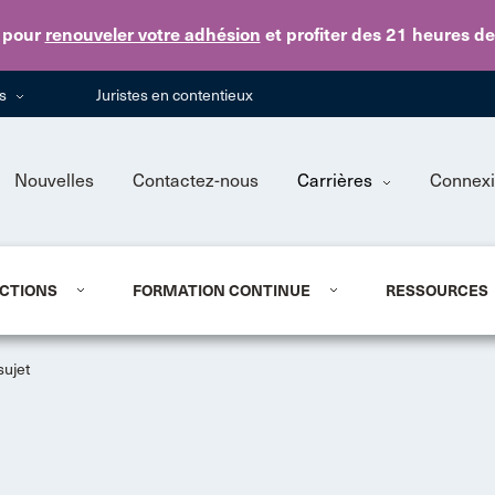
Skip to main content
pour
renouveler votre adhésion
et profiter des 21 heures d
ns
Juristes en contentieux
Nouvelles
Contactez-nous
Carrières
Connex
CTIONS
FORMATION CONTINUE
RESSOURCES
sujet