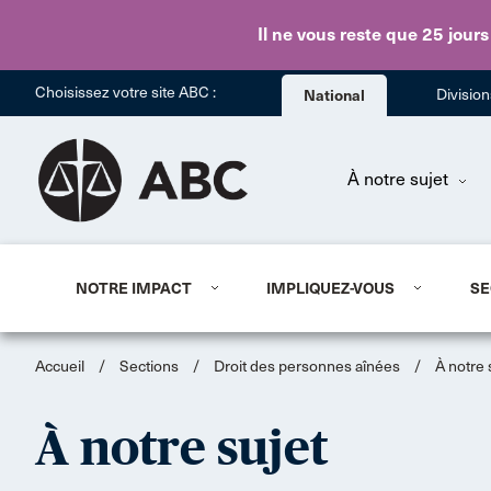
Il ne vous reste que 25 jours
Choisissez votre site ABC :
National
Divisio
À notre sujet
NOTRE IMPACT
IMPLIQUEZ-VOUS
SE
Accueil
/
Sections
/
Droit des personnes aînées
/
À notre 
À notre sujet