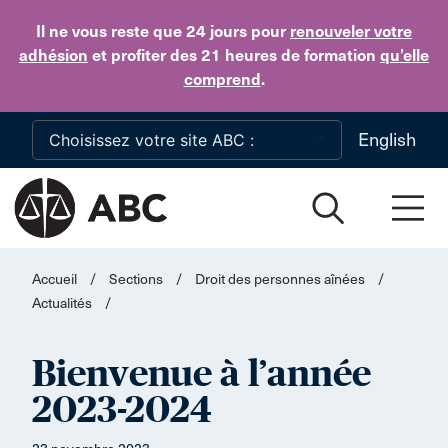
Skip to main content
Il ne vous reste que 24 jours
pour
renouveler votre
adhésion
et profiter des 21 heures de formation
qu’elle
comprend
.
English
Accueil
/
Sections
/
Droit des personnes aînées
/
Actualités
/
Bienvenue à l’année
2023-2024