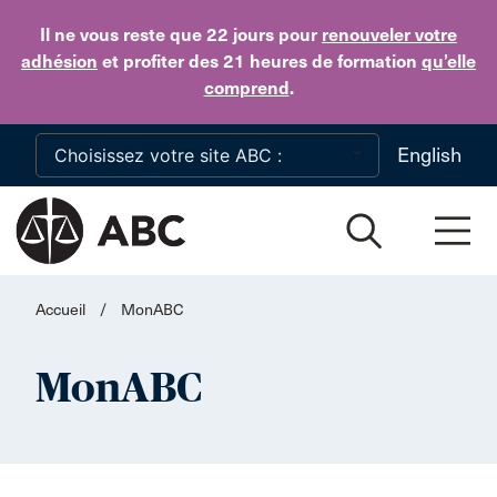
Skip to main content
Il ne vous reste que 22 jours
pour
renouveler votre
adhésion
et profiter des 21 heures de formation
qu’elle
comprend
.
English
Accueil
/
MonABC
MonABC