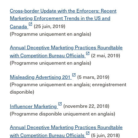
Cross-border Update with the Enforcers: Recent
Marketing Enforcement Trends in the US and
launch
Canada
(25 juin, 2019)
(Programme uniquement en anglais)
Annual Deceptive Marketing Practices Roundtable
launch
with Competition Bureau Officials
(2 mai, 2019)
(Programme uniquement en anglais)
launch
Misleading Advertising 201
(5 mars, 2019)
(Programme uniquement en anglais; enregistrement
disponible)
launch
Influencer Marketing
(novembre 22, 2018)
(Programme disponible uniquement en anglais)
Annual Deceptive Marketing Practices Roundtable
launch
with Competition Bureau Officials
(5 juin, 2018)