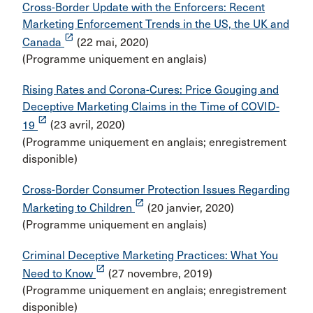
Cross-Border Update with the Enforcers: Recent
Marketing Enforcement Trends in the US, the UK and
launch
Canada
(22 mai, 2020)
(Programme uniquement en anglais)
Rising Rates and Corona-Cures: Price Gouging and
Deceptive Marketing Claims in the Time of COVID-
launch
19
(23 avril, 2020)
(Programme uniquement en anglais; enregistrement
disponible)
Cross-Border Consumer Protection Issues Regarding
launch
Marketing to Children
(20 janvier, 2020)
(Programme uniquement en anglais)
Criminal Deceptive Marketing Practices: What You
launch
Need to Know
(27 novembre, 2019)
(Programme uniquement en anglais; enregistrement
disponible)