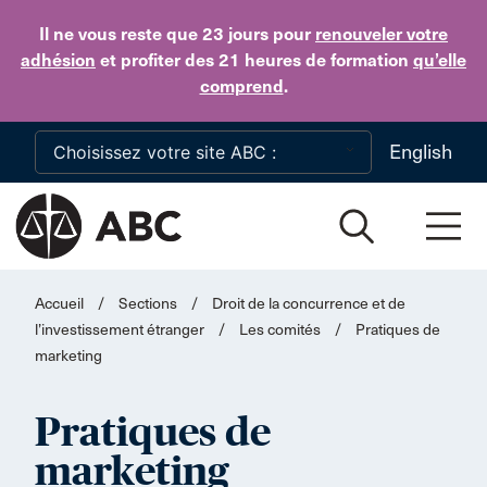
Skip to main content
Il ne vous reste que 23 jours
pour
renouveler votre
adhésion
et profiter des 21 heures de formation
qu’elle
comprend
.
English
Accueil
/
Sections
/
Droit de la concurrence et de
l’investissement étranger
/
Les comités
/
Pratiques de
marketing
Pratiques de
marketing