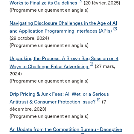
launch
Works to Finalize its Guidelines
(20 février, 2025)
(Programme uniquement en anglais)
Navigating Disclosure Challenges in the Age of AI
launch
and Application Programming Interfaces (APIs)
(29 octobre, 2024)
(Programme uniquement en anglais)
Unpacking the Process: A Brown Bag Session on 4
launch
Ways to Challenge False Advertising
(27 mars,
2024)
(Programme uniquement en anglais)
Drip Pricing & Junk Fees: All Wet, or a Serious
launch
Antitrust & Consumer Protection Issue?
(7
décembre, 2023)
(Programme uniquement en anglais)
An Update from the Competition Bureau - Deceptive