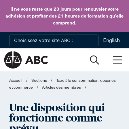
Skip to main content
Il ne vous reste que 23 jours
pour
renouveler votre
adhésion
et profiter des 21 heures de formation
qu’elle
comprend
.
English
Accueil
/
Sections
/
Taxe à la consommation, douanes
et commerce
/
Articles des membres
/
Une disposition qui
fonctionne comme
prévu