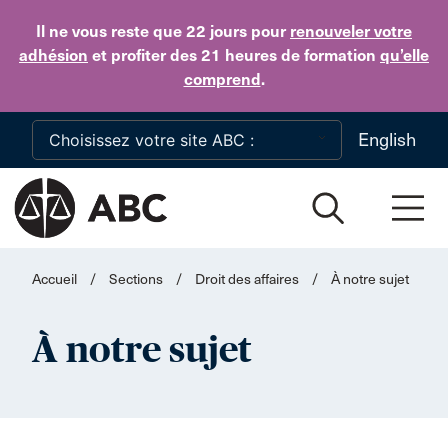
Skip to main content
Il ne vous reste que 22 jours
pour
renouveler votre
adhésion
et profiter des 21 heures de formation
qu’elle
comprend
.
English
Accueil
/
Sections
/
Droit des affaires
/
À notre sujet
À notre sujet