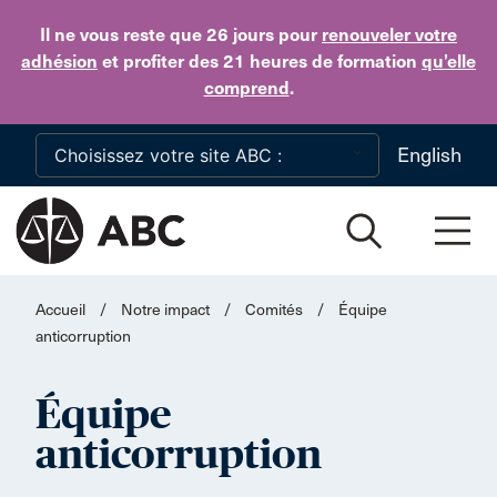
Skip to main content
Il ne vous reste que 26 jours
pour
renouveler votre
adhésion
et profiter des 21 heures de formation
qu’elle
comprend
.
English
Accueil
/
Notre impact
/
Comités
/
Équipe
anticorruption
Équipe
anticorruption