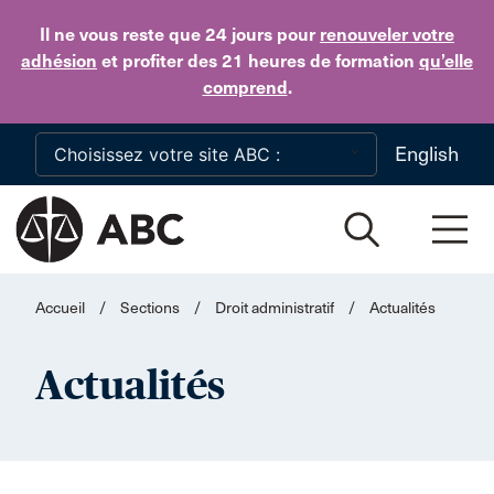
Skip to main content
Il ne vous reste que 24 jours
pour
renouveler votre
adhésion
et profiter des 21 heures de formation
qu’elle
comprend
.
English
Accueil
/
Sections
/
Droit administratif
/
Actualités
Actualités