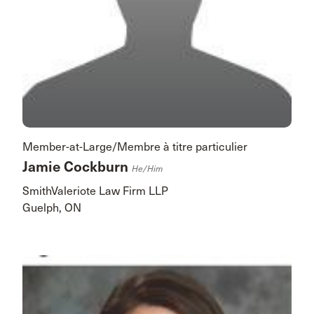
Member-at-Large/Membre à titre particulier
Jamie Cockburn
He/him
SmithValeriote Law Firm LLP
Guelph, ON