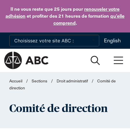
Skip to main content
Il ne vous reste que 25 jours
pour
renouveler votre
adhésion
et profiter des 21 heures de formation
qu’elle
comprend
.
English
Accueil
/
Sections
/
Droit administratif
/
Comité de
direction
Comité de direction