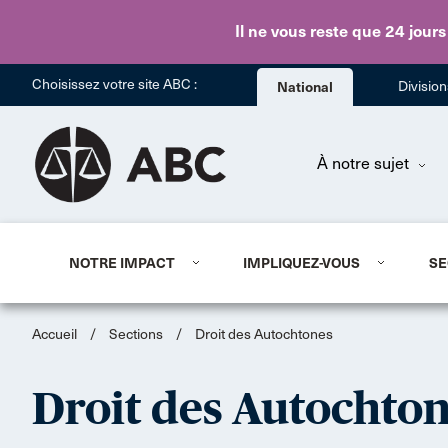
Il ne vous reste que 24 jours
Choisissez votre site ABC :
National
Divisio
À notre sujet
NOTRE IMPACT
IMPLIQUEZ-VOUS
SE
Accueil
/
Sections
/
Droit des Autochtones
Droit des Autochto