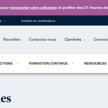
Skip to main content
pour
renouveler votre adhésion
et profiter des 21 heures d
ns
Juristes en contentieux
Nouvelles
Contactez-nous
Carrières
Connex
CTIONS
FORMATION CONTINUE
RESSOURCES
nes