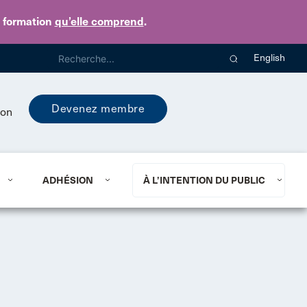
e formation
qu’elle comprend
.
English
Devenez membre
ion
ADHÉSION
À L’INTENTION DU PUBLIC