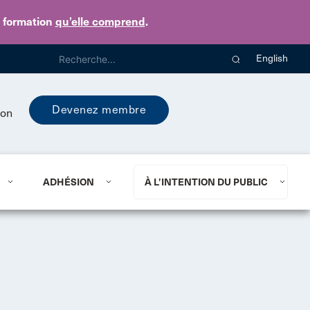
e formation
qu’elle comprend
.
English
Devenez membre
ion
ADHÉSION
À L’INTENTION DU PUBLIC