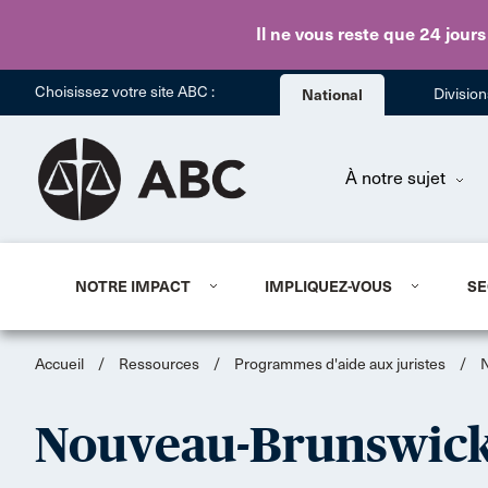
Il ne vous reste que 24 jours
Choisissez votre site ABC :
National
Divisio
À notre sujet
NOTRE IMPACT
IMPLIQUEZ-VOUS
SE
Accueil
/
Ressources
/
Programmes d'aide aux juristes
/
Nouveau-Brunswic