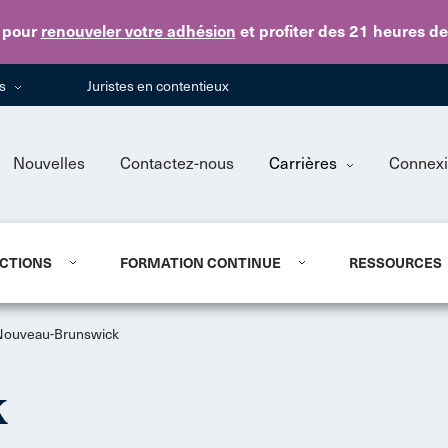
Skip to main content
pour
renouveler votre adhésion
et profiter des 21 heures d
ns
Juristes en contentieux
Nouvelles
Contactez-nous
Carrières
Connex
CTIONS
FORMATION CONTINUE
RESSOURCES
Nouveau-Brunswick
k