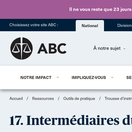
Il ne vous reste que 23 jours
Choisissez votre site ABC :
National
Divisio
À notre sujet
NOTRE IMPACT
IMPLIQUEZ-VOUS
SE
Accueil
/
Ressources
/
Outils de pratique
/
Trousse d’inst
17. Intermédiaires 