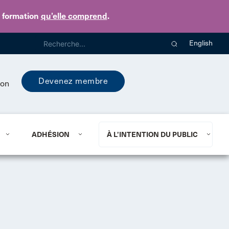
e formation
qu’elle comprend
.
English
Devenez membre
ion
ADHÉSION
À L’INTENTION DU PUBLIC