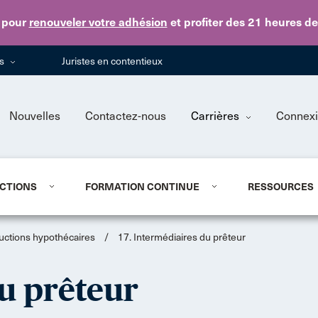
Skip to main content
pour
renouveler votre adhésion
et profiter des 21 heures d
ns
Juristes en contentieux
Nouvelles
Contactez-nous
Carrières
Connex
CTIONS
FORMATION CONTINUE
RESSOURCES
ructions hypothécaires
/
17. Intermédiaires du prêteur
du prêteur