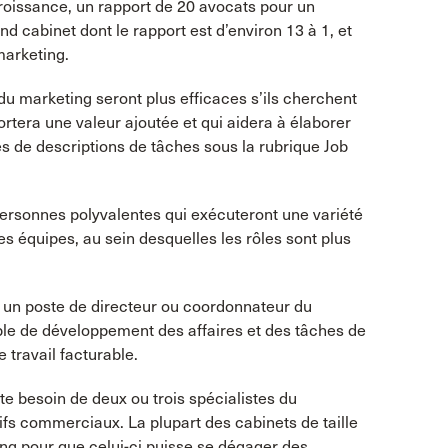
croissance, un rapport de 20 avocats pour un
d cabinet dont le rapport est d’environ 13 à 1, et
marketing.
u marketing seront plus efficaces s’ils cherchent
rtera une valeur ajoutée et qui aidera à élaborer
es de descriptions de tâches sous la rubrique Job
ersonnes polyvalentes qui exécuteront une variété
es équipes, au sein desquelles les rôles sont plus
 un poste de directeur ou coordonnateur du
ble de développement des affaires et des tâches de
 travail facturable.
e besoin de deux ou trois spécialistes du
tifs commerciaux. La plupart des cabinets de taille
ing pour que celui-ci puisse se dégager des