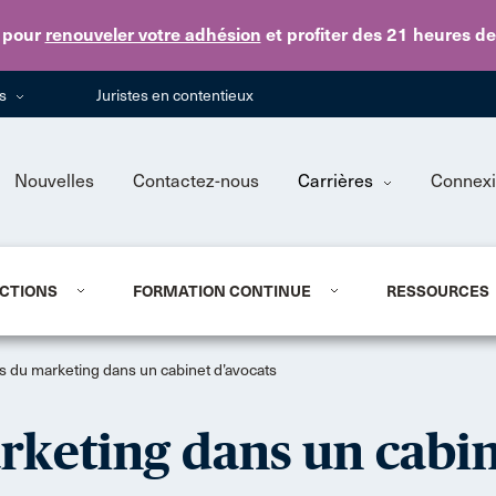
Skip to main content
pour
renouveler votre adhésion
et profiter des 21 heures d
ns
Juristes en contentieux
Nouvelles
Contactez-nous
Carrières
Connex
CTIONS
FORMATION CONTINUE
RESSOURCES
s du marketing dans un cabinet d’avocats
rketing dans un cabin