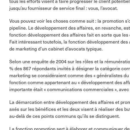
tous les efforts visent à faire progresser le client potentie
jusqu’au fournisseur de service final : vous, l’avocat.
Vous pouvez voir les choses comme suit : la promotion s’o
pipeline. Le développement des affaires, en revanche, est (t
fonction développement des affaires fait en sorte que les 
Fait intéressant toutefois, la fonction développement des 
de marketing d’un cabinet d’avocats typique.
Selon une enquête de 2004 sur les rôles et la rémunérati
% des 867 répondants invités à désigner la catégorie corr
marketing se considéraient comme des « généralistes du 
fonction comme appartenant au « développement des affaire
importante était « communications commerciales », avec
La démarcation entre développement des affaires et promo
axés sur les bénéfices et les deux visent à réaliser des buts 
au-delà de ces points communs qu’ils se distinguent.
La fonction promotion sert à élaborer et communiquer des