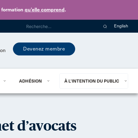
e formation
qu’elle comprend
.
English
Devenez membre
ion
ADHÉSION
À L’INTENTION DU PUBLIC
et d’avocats