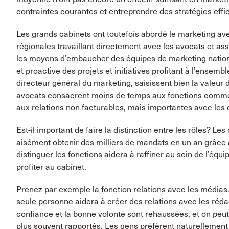
contraintes courantes et entreprendre des stratégies eff
Les grands cabinets ont toutefois abordé le marketing av
régionales travaillant directement avec les avocats et ass
les moyens d’embaucher des équipes de marketing nation
et proactive des projets et initiatives profitant à l’ensemb
directeur général du marketing, saisissent bien la vale
avocats consacrent moins de temps aux fonctions commerc
aux relations non facturables, mais importantes avec les c
Est-il important de faire la distinction entre les rôles? L
aisément obtenir des milliers de mandats en un an grâce au
distinguer les fonctions aidera à raffiner au sein de l’éq
profiter au cabinet.
Prenez par exemple la fonction relations avec les média
seule personne aidera à créer des relations avec les rédact
confiance et la bonne volonté sont rehaussées, et on peu
plus souvent rapportés. Les gens préfèrent naturellement