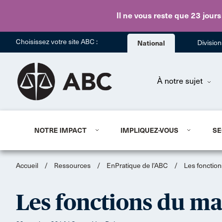
Il ne vous reste que 23 jours
Choisissez votre site ABC :
National
Divisio
À notre sujet
NOTRE IMPACT
IMPLIQUEZ-VOUS
SE
Accueil
/
Ressources
/
EnPratique de l’ABC
/
Les fonction
Les fonctions du ma