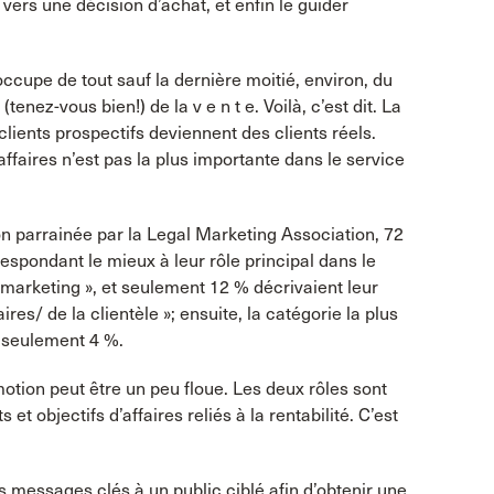
l vers une décision d’achat, et enfin le guider
ccupe de tout sauf la dernière moitié, environ, du
enez-vous bien!) de la v e n t e. Voilà, c’est dit. La
clients prospectifs deviennent des clients réels.
affaires n’est pas la plus importante dans le service
on parrainée par la Legal Marketing Association, 72
espondant le mieux à leur rôle principal dans le
marketing », et seulement 12 % décrivaient leur
s/ de la clientèle »; ensuite, la catégorie la plus
 seulement 4 %.
tion peut être un peu floue. Les deux rôles sont
et objectifs d’affaires reliés à la rentabilité. C’est
 messages clés à un public ciblé afin d’obtenir une