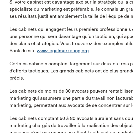
Si votre cabinet est davantage axé sur la stratégie ou la 
spécialiste du marketing est préférable. Je connais un gran
ses résultats justifient amplement la taille de l’équipe de 
Les cabinets qui engagent leurs premiers professionnels d
une personne qui sera davantage qu’un tacticien, qui appo
des plans et stratégies. Vous trouverez des exemples util
Bank du site
www.legalmarketing.org
.
Certains cabinets comptent largement sur deux ou trois p
d’efforts tactiques. Les grands cabinets ont de plus grand
précis.
Les cabinets de moins de 30 avocats peuvent rentabiliser
marketing qui assumera une partie du travail non factura
marketing, permettant aux avocats de se concentrer sur le
Les cabinets comptant 50 à 80 avocats auraient sans dout
marketing chargés de travailler à la réalisation des objec
moyenne n’ont pas encore un effectif suffisant en market