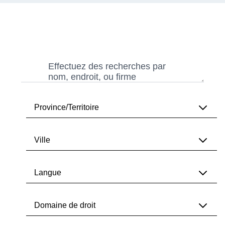
Search
Search
Province/Territoire
Ville
Toutes
Alberta
Langue
Toutes
Colombie-Britannique
Vancouver
Domaine de droit
Île-du-Prince-Édouard
Toutes
Toronto
Manitoba