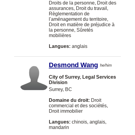
London
Droits de la personne, Droit des
Droit constitutionnel
assurances, Droit du travail,
Arabique
Burnaby
Règlementation de
Droit criminel
l'aménagement du territoire,
Coréen
Mississauga
Droit en matière de préjudice à
Droit de l'accès à l'information
la personne, Sûretés
Hébreu
Moncton
mobilières
Droit de l'agriculture
Portugais
Regina
Langues:
anglais
Droit de l'emploi
Polonais
Kamloops
Droit de l'environnement
Desmond Wang
Africain
he/him
Fredericton
Droit de l'immigration
Philippin
City of Surrey, Legal Services
Nanaimo
Droit de l'éducation
Division
Tagalog-philippines
New Westminster
Surrey, BC
Droit de la concurrence
Grec
Langley
Domaine du droit:
Droit
Droit de la construction
commercial et des sociétés,
Japonnais
Markham
Droit immobilier
Droit de la famille
Perse
St. John's
Langues:
chinois, anglais,
Droit de la famille - services dégroupés
mandarin
Hongrois
Oakville
Droit de la santé