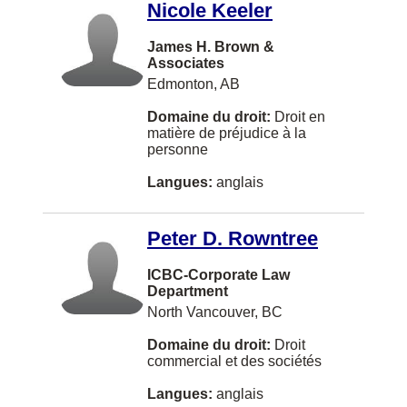
Nicole Keeler
Albany
James H. Brown &
Alexandria
Associates
Edmonton, AB
Alliston
Domaine du droit:
Droit en
Annapolis Royal
matière de préjudice à la
personne
Arva
Langues:
anglais
Assiniboia
Athabasca
Peter D. Rowntree
BATHURST
ICBC-Corporate Law
Balmoral
Department
North Vancouver, BC
Bath
Domaine du droit:
Droit
Beaconsfield
commercial et des sociétés
Beaumont
Langues:
anglais