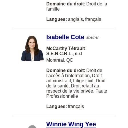
Domaine du droit:
Droit de la
Fort St. John
famille
Gibsons
Langues:
anglais, français
Grande Prairie
Isabelle Cote
she/her
Hanwell
McCarthy Tétrault
Headingley
S.E.N.C.R.L., s.r.l
Hong Kong
Montréal, QC
Humboldt
Domaine du droit:
Droit de
l'accès à l'information, Droit
Iqaluit
administratif, Litige civil, Droit
de la santé, Droit relatif au
Joliette
respect de la vie privée, Faute
Professionnelle
Kindersley
Langues:
français
Langford
Leamington
Winnie Wing Yee