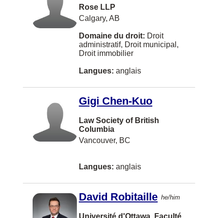
Rose LLP
East Waterloo
Calgary, AB
Edson
Domaine du droit:
Droit
administratif, Droit municipal,
Eskasoni
Droit immobilier
Esterhazy
Langues:
anglais
Estevan
Fall River
Gigi Chen-Kuo
Fergus
Law Society of British
Columbia
Ferme-Neuve
Vancouver, BC
Florenceville-Bristol
Langues:
anglais
Fort Saskatchewan
Fort William First Nation
David Robitaille
he/him
Gabriola Island
Université d'Ottawa, Faculté