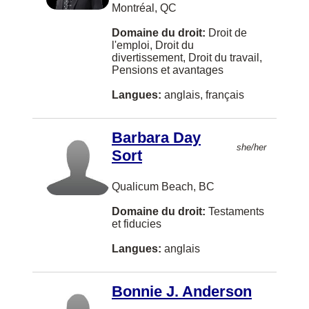
Cote St. Luc
Montréal, QC
Crystal City
Domaine du droit:
Droit de
l'emploi, Droit du
Cultus Lake
divertissement, Droit du travail,
Pensions et avantages
Cumberland
Langues:
anglais, français
DUNCAN
Darthmouth
Barbara Day
she/her
Dauphin
Sort
Detroit
Qualicum Beach, BC
Dorval
Domaine du droit:
Testaments
et fiducies
Drummond
Langues:
anglais
Dufferin, Charlotte County
Dundas
Bonnie J. Anderson
Dunrobin