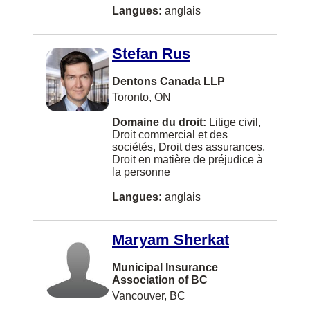
Langues:
anglais
Riverview
Saint-Laurent
Stefan Rus
Scarborough
Dentons Canada LLP
Shippagan
Toronto, ON
St. Catharines
Domaine du droit:
Litige civil,
Droit commercial et des
Tracadie-Sheila
sociétés, Droit des assurances,
Droit en matière de préjudice à
VANCOUVER
la personne
Westbank
Langues:
anglais
Whistler
Maryam Sherkat
100 Mile House
Municipal Insurance
Airdrie
Association of BC
BURLINGTON
Vancouver, BC