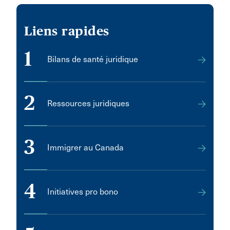
Orangeville
Liens rapides
Orleans
1
Oromocto
Bilans de santé juridique
Outremont
PEMBROKE
2
Ressources juridiques
PORT ELGIN
PRINCE GEORGE
3
Parry Sound
Immigrer au Canada
Pasqua
Pembroke
4
Initiatives pro bono
Penetanguishene
Penhold