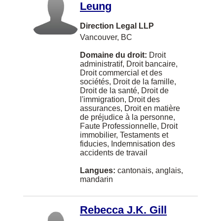
Leung
Lindsay
Longueuil
Direction Legal LLP
Vancouver, BC
MONTREAL
Domaine du droit:
Droit
Markdale
administratif, Droit bancaire,
Droit commercial et des
Meaford
sociétés, Droit de la famille,
Droit de la santé, Droit de
Medicine Hat
l'immigration, Droit des
assurances, Droit en matière
Midland
de préjudice à la personne,
Faute Professionnelle, Droit
Milton
immobilier, Testaments et
fiducies, Indemnisation des
Mont-Royal
accidents de travail
New Liskeard
Langues:
cantonais, anglais,
mandarin
Niagara Falls
North Battleford
Rebecca J.K. Gill
Oliver