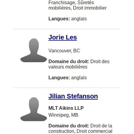
Windsor
Franchisage, Sûretés
Droit immobilier
mobilières, Droit immobilier
Hollandais
Dieppe
Droit international
Langues:
anglais
Arménien
Vaughan
Droit militaire
Bosniaque
Courtenay
Droit municipal
Jorie Les
Albanais
Kingston
Droit relatif au respect de la vie privée
Vancouver, BC
Malai
Kitchener
Droits de la personne
Domaine du droit:
Droit des
Norvégien
Thunder Bay
valeurs mobilières
Déontologie
Shanghainese
Whitby
Langues:
anglais
Faillite et insolvabilité
Tchèque
Brantford
Faute Professionnelle
Jilian Stefanson
Chilliwack
Fiscalité américaine
Cinghalais
Duncan
MLT Aikins LLP
Franchisage
Fukienese
Winnipeg, MB
Québec
Gestion de la pratique du droit
Lituanien
Domaine du droit:
Droit de la
Guelph
construction, Droit commercial
Immeubles en copropriété