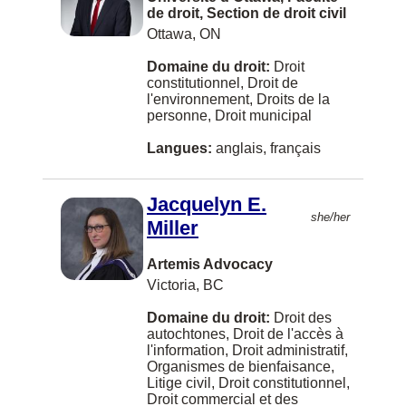
Goose Bay
de droit, Section de droit civil
Ottawa, ON
Grand Forks
Domaine du droit:
Droit
Grand-Sault/Grand Falls
constitutionnel, Droit de
l'environnement, Droits de la
Gravenhurst
personne, Droit municipal
HALIFAX
Langues:
anglais, français
Halifaxq
Hanover
Jacquelyn E.
she/her
Miller
Hazelton
Houston
Artemis Advocacy
Victoria, BC
Huntsville
Domaine du droit:
Droit des
Ingersoll
autochtones, Droit de l'accès à
l'information, Droit administratif,
Inuvik
Organismes de bienfaisance,
Litige civil, Droit constitutionnel,
Invermere
Droit commercial et des