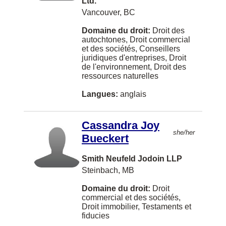
Ltd.
Gatineau
Vancouver, BC
Goderich
Domaine du droit:
Droit des
autochtones, Droit commercial
Ladysmith
et des sociétés, Conseillers
juridiques d'entreprises, Droit
Lethbridge
de l'environnement, Droit des
ressources naturelles
Maple Ridge
Langues:
anglais
Moose Jaw
Nelson
Cassandra Joy
she/her
OTTAWA
Bueckert
Paris
Smith Neufeld Jodoin LLP
Steinbach, MB
Portage la Prairie
Domaine du droit:
Droit
Prince Albert
commercial et des sociétés,
Qualicum Beach
Droit immobilier, Testaments et
fiducies
Quesnel