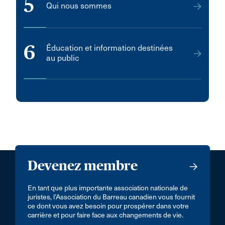
5
Qui nous sommes
Petoskey
Pickering
Picton
6
Éducation et information destinées
au public
Pictou
Point Edward
Point Edward (Sarnia)
Port Alberni
Port Stanley
Portugal Cove-St. Philips
Devenez membre
Priddis Greens
Qu
En tant que plus importante association nationale de
juristes, l’Association du Barreau canadien vous fournit
RICHMOND
ce dont vous avez besoin pour prospérer dans votre
carrière et pour faire face aux changements de vie.
RICHMOND HILL