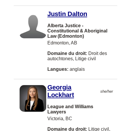
Belleville
Bellingham
Justin Dalton
Blainville
Alberta Justice -
Constitutional & Aboriginal
Bolton
Law (Edmonton)
Edmonton, AB
Boucherville
Domaine du droit:
Droit des
Bridgewater
autochtones, Litige civil
Brooks
Langues:
anglais
Brossard
Burbank
Georgia
she/her
Lockhart
COWICHAN BAY
League and Williams
Caledon
Lawyers
Campbellton
Victoria, BC
Canmore
Domaine du droit:
Litige civil,