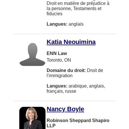
Droit en matière de préjudice à
Carman
la personne, Testaments et
fiducies
Castlegar
Langues:
anglais
Chatam
Chelsea
Katia Neouimina
Chesley
ENN Law
Chester
Toronto, ON
Coeur D Alene
Domaine du droit:
Droit de
l'immigration
Cole Harbour
Langues:
arabique, anglais,
Conception Bay South
français, russe
Concord
Nancy Boyle
Cornwall
Cote Saint-Luc
Robinson Sheppard Shapiro
LLP