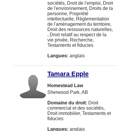
sociétés, Droit de l'emploi, Droit
Island View
de l'environnement, Droits de la
personne, Propriété
Jeddah
intellectuelle, Règlementation
de l'aménagement du territoire,
Jia 14 Jianguomenwai Ave
Droit des ressources naturelles,
, Droit relatif au respect de la
KITCHENER
vie privée, Recherche,
Testaments et fiducies
Kapuskasing
Langues:
anglais
Kaslo
Kelowna/Vancouver
Tamara Epple
Kitimat
Homestead Law
LOCKPORT
Sherwood Park, AB
LaSalle
Domaine du droit:
Droit
commercial et des sociétés,
Labrador City
Droit immobilier, Testaments et
fiducies
Lakeshore
Langues:
anglais