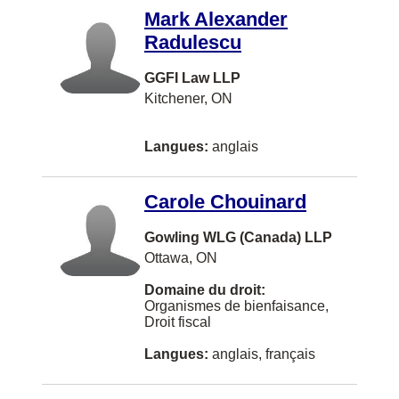
Sault Ste. Marie
Mark Alexander
Radulescu
Sechelt
Sherbrooke
GGFI Law LLP
Kitchener, ON
Steinbach
Sudbury
Langues:
anglais
Summerside
Carole Chouinard
Sydney
The Pas
Gowling WLG (Canada) LLP
Ottawa, ON
Three Hills
Domaine du droit:
Truro
Organismes de bienfaisance,
Droit fiscal
West Kelowna
Langues:
anglais, français
Winkler
Yarmouth