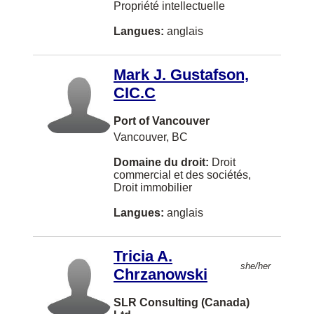
Propriété intellectuelle
Westmount
Langues:
anglais
Yellowknife
Mark J. Gustafson,
Aurora
CIC.C
New York
Port of Vancouver
Newmarket
Vancouver, BC
North Bay
Domaine du droit:
Droit
commercial et des sociétés,
St. Albert
Droit immobilier
Woodstock
Langues:
anglais
Ajax
Charlo
Tricia A.
she/her
Chrzanowski
Cochrane
Cranbrook
SLR Consulting (Canada)