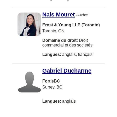
Lincoln
Lloydminster
Nais Mouret
she/her
MARKHAM
Ernst & Young LLP (Toronto)
MISSISSAUGA
Toronto, ON
Manotick
Domaine du droit:
Droit
commercial et des sociétés
Melfort
Langues:
anglais, français
Metro Manila
Middle Sackville
Gabriel Ducharme
Mill Bay
FortisBC
Minnedosa
Surrey, BC
Mirabel
Langues:
anglais
Mission
Montréal, Île-des-Soeurs