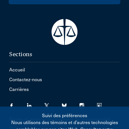
Redwood Meadows
Rivière-Du-Loup
Rockland
SAINT-HUBERT
Saanich
Sections
Saguenay
Accueil
Saint Lambert
Contactez-nous
Saint-André
Carrières
Saint-Léonard
Sainte-Adèle
Salt Spring Island
Suivi des préférences
Règles d'usage et dégagement de responsabilité
Nous utilisons des témoins et d’autres technologies
San Francisco