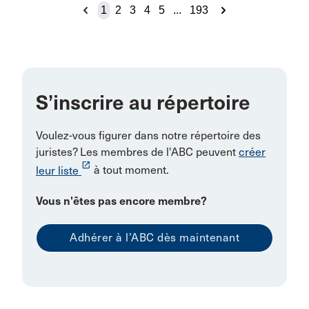
1
2
3
4
5
...
193
Morden
Morrisburg
Mt. Hope
Mumbai
S’inscrire au répertoire
NEW WESTMINSTER
Voulez-vous figurer dans notre répertoire des
Nepean
juristes? Les membres de l'ABC peuvent
créer
New Delhi - 110046
launch
leur liste
à tout moment.
New Hamburg
Vous n'êtes pas encore membre?
Newtown
Niagara falls
Adhérer à l’ABC dès maintenant
Niverville
Norglenwold
Okotoks