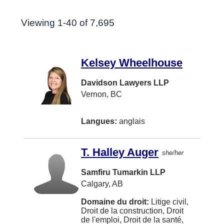
Anglais
Search Results
Calgary
Nouveau-Brunswick
Viewing 1-40 of 7,695
Toutes
Français
Victoria
Nouvelle-Écosse
Penjabi
Edmonton
Nunavut
Aménagement immobilier
Kelsey Wheelhouse
Espagnol
Montréal
Ontario
Arbitrage
Hindi
Davidson Lawyers LLP
Ottawa
Québec
Conseillers juridiques d'entreprises
Vernon, BC
Mandarin
Surrey
Saskatchewan
Différends en matière d'honoraires d'avocat
Cantonais
Winnipeg
Langues:
anglais
Terre-Neuve-et-Labrador
Droit 2ELGBTQI+
Chinois
Kelowna
Territoires du Nord-Ouest
Droit administratif
T. Halley Auger
Italien
she/her
North Vancouver
Yukon
Droit aérien
Allemand
Samfiru Tumarkin LLP
Halifax
Autre
Droit bancaire
Calgary, AB
Farsi
Saskatoon
Droit commercial américain
Domaine du droit:
Litige civil,
Urdu
Richmond
Droit de la construction, Droit
Droit commercial et des sociétés
de l'emploi, Droit de la santé,
Russe