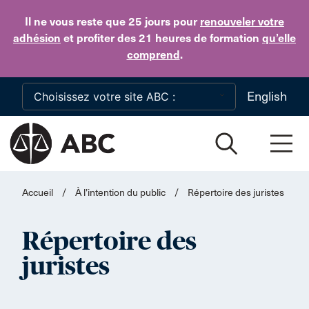
Skip to main content
Il ne vous reste que 25 jours
pour
renouveler votre
adhésion
et profiter des 21 heures de formation
qu’elle
comprend
.
English
Accueil
/
À l’intention du public
/
Répertoire des juristes
Répertoire des
juristes