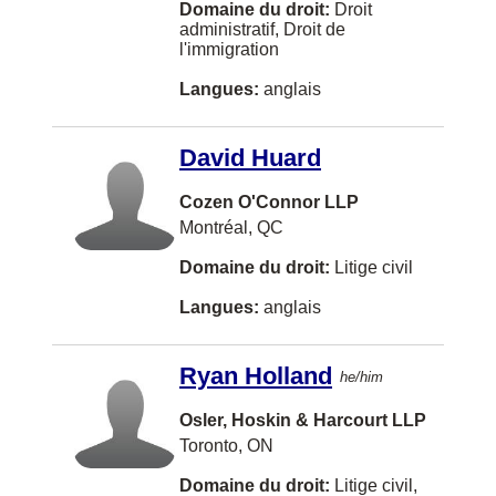
Domaine du droit:
Droit
Terrace
administratif, Droit de
l'immigration
Thornhill
Langues:
anglais
Trail
White Rock
David Huard
Williams Lake
Cozen O'Connor LLP
Bathurst
Montréal, QC
Comox
Domaine du droit:
Litige civil
Edmundston
Langues:
anglais
Kanata
Ryan Holland
Parksville
he/him
Red Deer
Osler, Hoskin & Harcourt LLP
Toronto, ON
Smithers
Domaine du droit:
Litige civil,
Swift Current