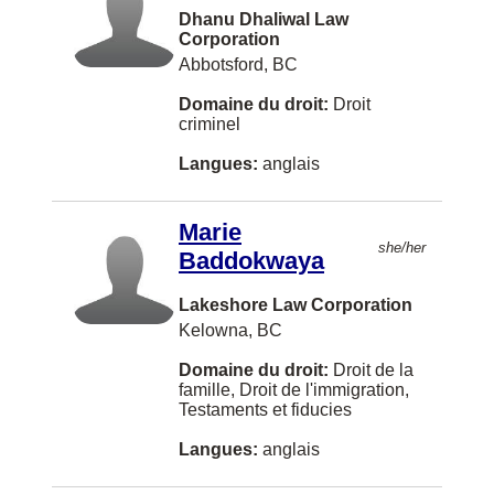
Dhanu Dhaliwal Law
Orillia
Corporation
Abbotsford, BC
Orléans
Domaine du droit:
Droit
Owen Sound
criminel
Paradise
Langues:
anglais
Powell River
Marie
Prince Rupert
she/her
Baddokwaya
Revelstoke
Lakeshore Law Corporation
Richibucto
Kelowna, BC
Rothesay
Domaine du droit:
Droit de la
Saint-Hyacinthe
famille, Droit de l'immigration,
Testaments et fiducies
Saint-Lambert
Langues:
anglais
Salmon Arm