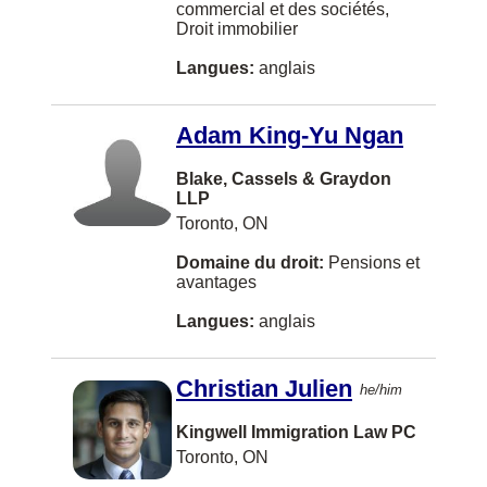
Etobicoke
commercial et des sociétés,
Lelton
Résolution extrajudiciaire des différends
Droit immobilier
Oshawa
Maltais
Sûretés mobilières
Langues:
anglais
Sherwood Park
Pashto
Testaments et fiducies
Timmins
Adam King-Yu Ngan
Somalien
Woodbridge
Yougoslave
Blake, Cassels & Graydon
CALGARY
LLP
Toronto, ON
Cambridge
Domaine du droit:
Pensions et
Campbell River
avantages
Caraquet
Langues:
anglais
Kentville
Christian Julien
he/him
Laval
Peterborough
Kingwell Immigration Law PC
Toronto, ON
Sidney