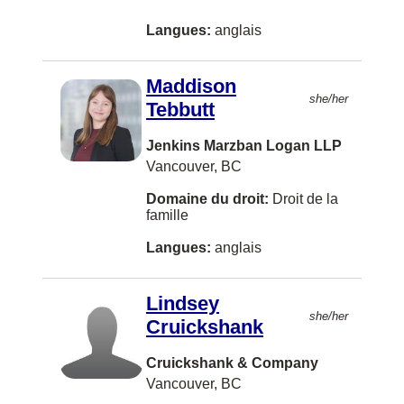
Blenheim
Langues:
anglais
Bouctouche
Bracebridge
Maddison
she/her
Tebbutt
Brooklin
Chatham
Jenkins Marzban Logan LLP
Vancouver, BC
Clarenville
Domaine du droit:
Droit de la
Cobourg
famille
Dawson Creek
Langues:
anglais
EDMONTON
Lindsey
Eatontown
she/her
Cruickshank
Elora
Cruickshank & Company
Fernie
Vancouver, BC
Fort McMurray