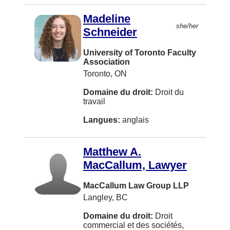
Ukrainien
Abbotsford
Droit de la technologie de l'information
Madeline
she/her
Gujerati
Schneider
Hamilton
Droit des anciens combattants
Serbe
Brampton
University of Toronto Faculty
Droit des assurances
Association
Croate
Montreal
Droit des autochtones
Toronto, ON
Roumain
West Vancouver
Droit des aînés
Domaine du droit:
Droit du
Serbo-croate
travail
Saint John
Droit des ressources naturelles
Tamil
Langues:
anglais
Dartmouth
Droit des transports
Bengali
Charlottetown
Droit des valeurs mobilières
Matthew A.
Turc
Barrie
MacCallum, Lawyer
Droit du divertissement
Taiwanese
North York
Droit du travail
MacCallum Law Group LLP
Danois
Vernon
Langley, BC
Droit en matière de préjudice à la personne
Suédois
Coquitlam
Domaine du droit:
Droit
Droit fiscal
commercial et des sociétés,
Vietnamien