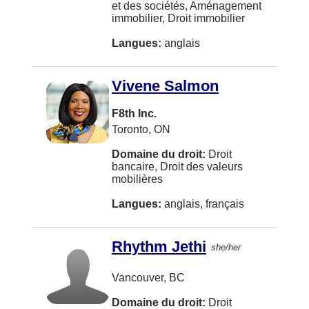
Slovaque
et des sociétés, Aménagement
Penticton
immobilier, Droit immobilier
Immigration américaine
Swahili
Port Coquitlam
Langues:
anglais
Indemnisation des accidents de travail
Yiddish
Port Moody
Litige américain
Bulgare
Vivene Salmon
TORONTO
Litige civil
Cebuano (philippines)
Waterloo
F8th Inc.
Médiation
Cree
Toronto, ON
Prince George
Organismes de bienfaisance
Estonien
Domaine du droit:
Droit
Brandon
bancaire, Droit des valeurs
Pensions et avantages
Fidjien
mobilières
Richmond Hill
Pratique de l'immobilier
Finlandais
Langues:
anglais, français
Bedford
Propriété intellectuelle
Gaélique
Burlington
Recherche
Rhythm Jethi
Hokkien
she/her
St Catharines
Recours collectifs
Islandais
Vancouver, BC
Delta
Règlementation de l'aménagement du
Kiswahali
territoire
Domaine du droit:
Droit